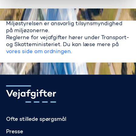
Miljøstyrelsen er ansvarlig tilsynsmyndighed
på miljøzonerne.
Reglerne for vejafgifter hører under Transport-
Miljøstyrelsen
og Skatteministeriet. Du kan læse mere på
vores side om ordningen
.
Gå til startsiden
Ofte stillede spørgsmål
Presse