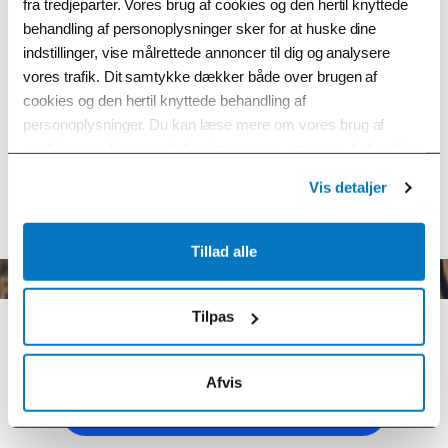
fra tredjeparter. Vores brug af cookies og den hertil knyttede
behandling af personoplysninger sker for at huske dine
indstillinger, vise målrettede annoncer til dig og analysere
vores trafik. Dit samtykke dækker både over brugen af
Spørgsmål og svar
cookies og den hertil knyttede behandling af
personoplysninger. Du kan læse mere om vores brug af
cookies
her
, ligesom du kan læse mere om vores behandling
Må jeg køre i en miljøzone, når jeg betaler
af personoplysninger
her
. Du kan til enhver tid ændre eller
vejafgifter?
Vis detaljer
tilbagekalde dit samtykke ved at klikke på “Ændring af dit
samtykke” i vores cookiepolitik.
Tillad alle
Vil du vide mere?
Tilpas
Afvis
Læs mere om miljøzonerne her