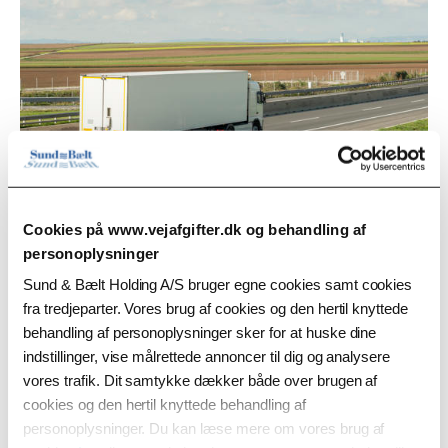
Cookies på www.vejafgifter.dk og behandling af
Se ofte stillede spørgsmål
personoplysninger
Sund & Bælt Holding A/S bruger egne cookies samt cookies
om bøder
fra tredjeparter. Vores brug af cookies og den hertil knyttede
behandling af personoplysninger sker for at huske dine
indstillinger, vise målrettede annoncer til dig og analysere
vores trafik. Dit samtykke dækker både over brugen af
cookies og den hertil knyttede behandling af
personoplysninger. Du kan læse mere om vores brug af