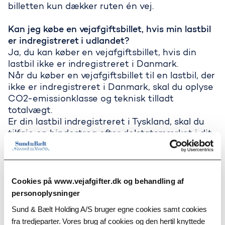
billetten kun dækker ruten én vej.
Kan jeg købe en vejafgiftsbillet, hvis min lastbil
er indregistreret i udlandet?
Ja, du kan køber en vejafgiftsbillet, hvis din
lastbil ikke er indregistreret i Danmark.
Når du køber en vejafgiftsbillet til en lastbil, der
ikke er indregistreret i Danmark, skal du oplyse
CO2-emissionklasse og teknisk tilladt
totalvægt.
Er din lastbil indregistreret i Tyskland, skal du
Sådan køber du en vejafgiftsbillet
tilføje en bindestreg efter delstatsmærket i dit
registreringsnummer.
Skal jeg vedhæfte dokumentation ved køb af
billet?
Cookies på www.vejafgifter.dk og behandling af
Du skal vedhæfte dokumentation, hvis du selv
personoplysninger
udfylder oplysninger om lastbilen eller retter til
Sund & Bælt Holding A/S bruger egne cookies samt cookies
en billigere afgiftsklasse.
fra tredjeparter. Vores brug af cookies og den hertil knyttede