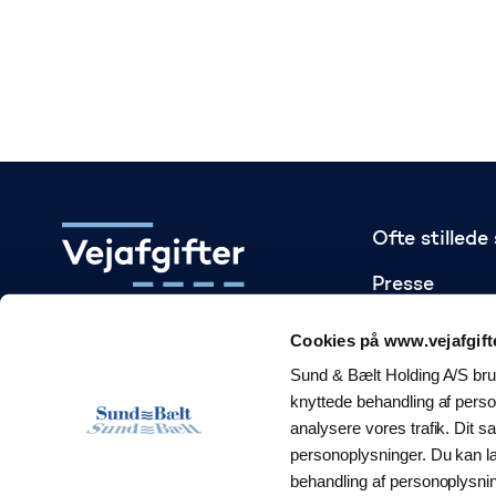
Ofte stilled
Presse
Gå til startsiden
Statistik
Cookies på www.vejafgift
Sund & Bælt Holding A/S brug
Om ordning
knyttede behandling af person
Transportmin
analysere vores trafik. Dit 
personoplysninger. Du kan 
Skatteminist
behandling af personoplysni