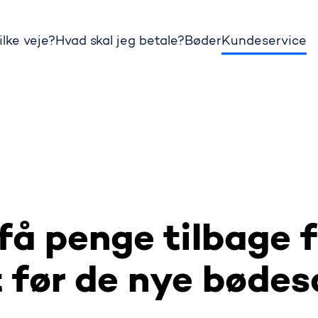
ilke veje?
Hvad skal jeg betale?
Bøder
Kundeservice
få penge tilbage 
t før de nye bødes