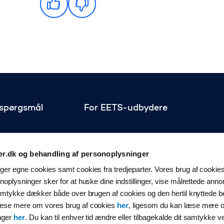
e spørgsmål
For EETS-udbydere
er.dk og behandling af personoplysninger
er egne cookies samt cookies fra tredjeparter. Vores brug af cookies 
en
oplysninger sker for at huske dine indstillinger, vise målrettede annon
isteriet
samtykke dækker både over brugen af cookies og den hertil knyttede b
læse mere om vores brug af cookies
her
, ligesom du kan læse mere 
eriet
nger
her
. Du kan til enhver tid ændre eller tilbagekalde dit samtykke v