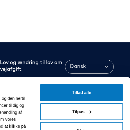
Language
Lov og ændring til lov om
vejafgift
Cookiepolitik
Tillad alle
Privatlivspolitik
og den hertil
cer til dig og
Tilgængelighedserklæring
Tilpas
Vejafgifter.dk
ehandling af
om vores
Tilgængelighedserklæring
ed at klikke på