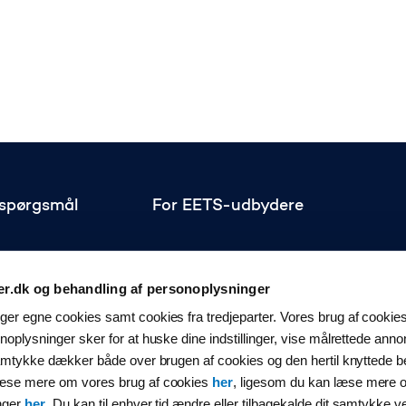
e spørgsmål
For EETS-udbydere
er.dk og behandling af personoplysninger
er egne cookies samt cookies fra tredjeparter. Vores brug af cookies 
en
oplysninger sker for at huske dine indstillinger, vise målrettede annon
isteriet
samtykke dækker både over brugen af cookies og den hertil knyttede b
læse mere om vores brug af cookies
her
, ligesom du kan læse mere 
eriet
nger
her
. Du kan til enhver tid ændre eller tilbagekalde dit samtykke v