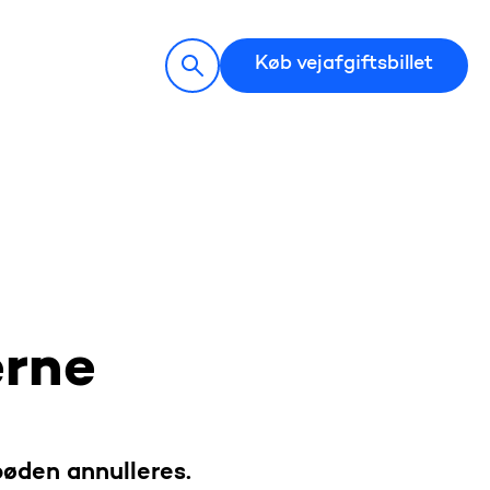
Køb vejafgiftsbillet
erne
bøden annulleres.