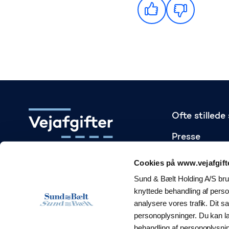
Ofte stilled
Presse
Gå til startsiden
Statistik
Cookies på www.vejafgift
Sund & Bælt Holding A/S brug
Om ordning
knyttede behandling af person
Transportmin
analysere vores trafik. Dit 
personoplysninger. Du kan 
Skatteminist
behandling af personoplysni