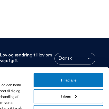
Language
Lov og ændring til lov om
vejafgift
Cookiepolitik
Tillad alle
Privatlivspolitik
og den hertil
cer til dig og
Tilgængelighedserklæring
Tilpas
Vejafgifter.dk
ehandling af
om vores
Tilgængelighedserklæring
ed at klikke på