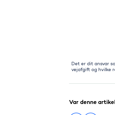
Det er dit ansvar s
Dit ansvar
vejafgift og hvilke 
Var denne artike